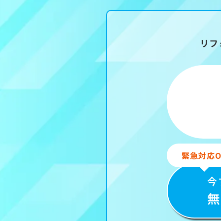
リフ
緊急対応O
今
無