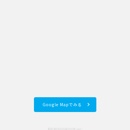
Google Mapでみる
©EBISUGROUP.inc