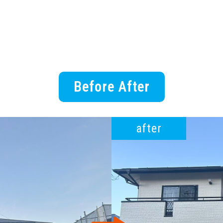
Before After
after