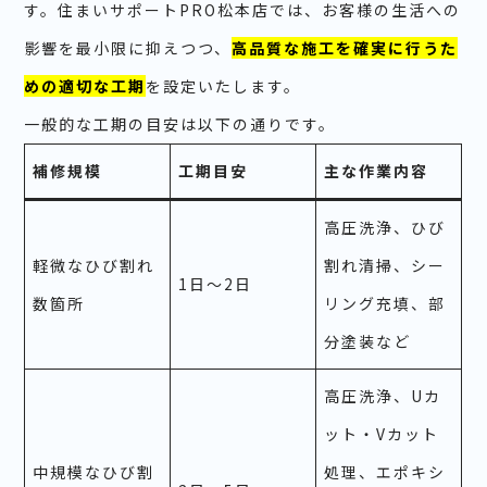
す。住まいサポートPRO松本店では、お客様の生活への
影響を最小限に抑えつつ、
高品質な施工を確実に行うた
めの適切な工期
を設定いたします。
一般的な工期の目安は以下の通りです。
補修規模
工期目安
主な作業内容
高圧洗浄、ひび
軽微なひび割れ
割れ清掃、シー
1日～2日
数箇所
リング充填、部
分塗装など
高圧洗浄、Uカ
ット・Vカット
中規模なひび割
処理、エポキシ