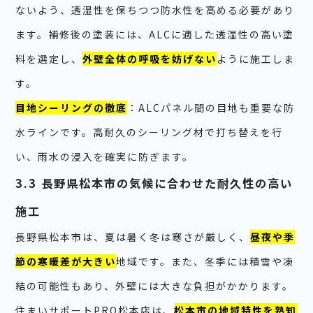
ないよう、透湿性を保ちつつ防水性を高める必要があり
ます。補修後の塗装には、ALCに適した透湿性の高い塗
料を選定し、
外壁全体の呼吸を妨げない
ように施工しま
す。
目地シーリングの徹底
：ALCパネル間の目地も重要な防
水ラインです。高耐久のシーリング材で打ち替えを行
い、雨水の浸入を確実に防ぎます。
3.3 長野県松本市の気候に合わせた耐久性の高い
施工
長野県松本市は、夏は暑く冬は寒さが厳しく、
昼夜や季
節の寒暖差が大きい
地域です。また、冬季には積雪や凍
結の可能性もあり、外壁には大きな負担がかかります。
住まいサポートPRO松本店は、
松本市の地域特性を熟知