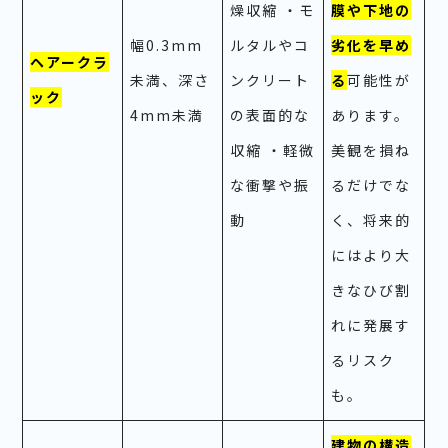
燥収縮 ・モ
膜や下地の
幅0.3mm
ルタルやコ
劣化を早め
ヘアークラ
未満、深さ
ンクリート
る
可能性が
ック
4mm未満
の表面的な
あります。
収縮 ・軽微
美観を損ね
な衝撃や振
るだけでな
動
く、将来的
にはより大
きなひび割
れに発展す
るリスク
も。
建物の構造