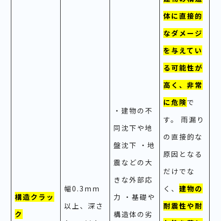
体に直接的
なダメージ
を与えてい
る可能性が
高く、非常
に危険
で
・建物の不
す。 雨漏り
同沈下や地
の直接的な
盤沈下 ・地
原因となる
震などの大
だけでな
きな外部応
幅0.3mm
く、
建物の
構造クラッ
力 ・基礎や
以上、深さ
耐震性や耐
ク
構造体の劣