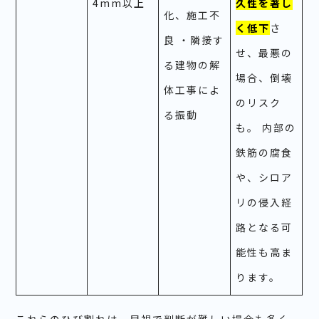
4mm以上
久性を著し
化、施工不
く低下
さ
良 ・隣接す
せ、最悪の
る建物の解
場合、倒壊
体工事によ
のリスク
る振動
も。 内部の
鉄筋の腐食
や、シロア
リの侵入経
路となる可
能性も高ま
ります。