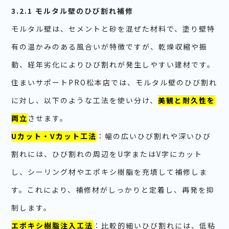
3.2.1 モルタル壁のひび割れ補修
モルタル壁は、セメントと砂を混ぜた材料で、塗り壁特
有の温かみのある風合いが特徴ですが、乾燥収縮や振
動、経年劣化によりひび割れが発生しやすい建材です。
住まいサポートPRO松本店では、モルタル壁のひび割れ
に対し、以下のような工法を使い分け、
美観と耐久性を
両立
させます。
Uカット・Vカット工法
：幅の広いひび割れや深いひび
割れには、ひび割れの周辺をU字またはV字にカット
し、シーリング材やエポキシ樹脂を充填して補修しま
す。これにより、補修材がしっかりと定着し、再発を抑
制します。
エポキシ樹脂注入工法
：比較的細いひび割れには、低粘