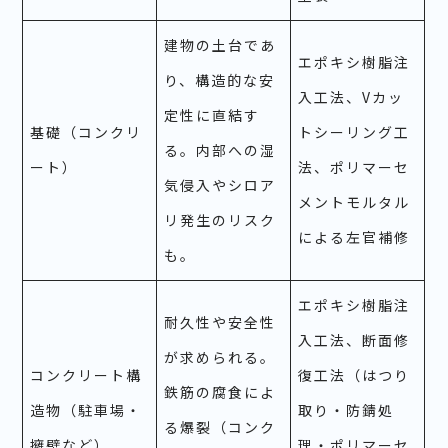
建物の土台であ
エポキシ樹脂注
り、構造的な安
入工法、Vカッ
定性に直結す
基礎（コンクリ
トシーリング工
る。内部への湿
ート）
法、ポリマーセ
気侵入やシロア
メントモルタル
リ発生のリスク
による左官補修
も。
エポキシ樹脂注
耐久性や安全性
入工法、断面修
が求められる。
コンクリート構
復工法（はつり
鉄筋の腐食によ
造物（駐車場・
取り・防錆処
る爆裂（コンク
擁壁など）
理・ポリマーセ