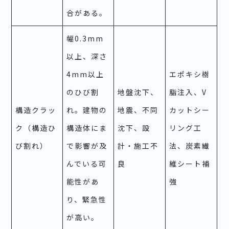
合がある。
幅0.3mm
以上、深さ
4mm以上
エポキシ樹
のひび割
地盤沈下、
脂注入、V
構造クラッ
れ。建物の
地震、不同
カットシー
ク（構造ひ
構造体にま
沈下、設
リング工
び割れ）
で影響が及
計・施工不
法、炭素繊
んでいる可
良
維シート補
能性があ
強
り、緊急性
が高い。