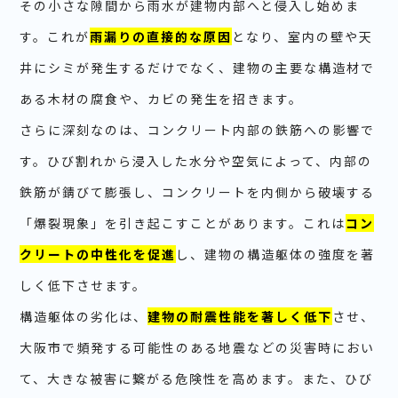
その小さな隙間から雨水が建物内部へと侵入し始めま
す。これが
雨漏りの直接的な原因
となり、室内の壁や天
井にシミが発生するだけでなく、建物の主要な構造材で
ある木材の腐食や、カビの発生を招きます。
さらに深刻なのは、コンクリート内部の鉄筋への影響で
す。ひび割れから浸入した水分や空気によって、内部の
鉄筋が錆びて膨張し、コンクリートを内側から破壊する
「爆裂現象」を引き起こすことがあります。これは
コン
クリートの中性化を促進
し、建物の構造躯体の強度を著
しく低下させます。
構造躯体の劣化は、
建物の耐震性能を著しく低下
させ、
大阪市で頻発する可能性のある地震などの災害時におい
て、大きな被害に繋がる危険性を高めます。また、ひび