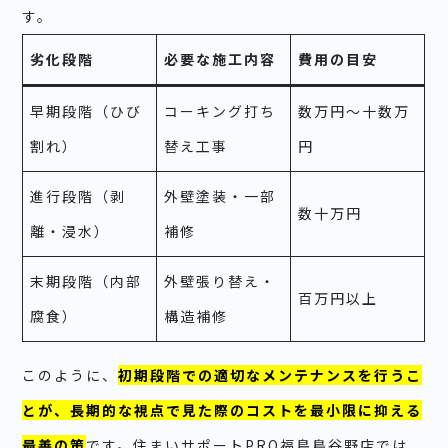
す。
劣化段階
必要な施工内容
費用の目安
早期段階（ひび
コーキング打ち
数万円〜十数万
割れ）
替え工事
円
進行段階（剥
外壁塗装・一部
数十万円
離・浸水）
補修
末期段階（内部
外壁張り替え・
百万円以上
腐食）
構造補修
このように、
初期段階での適切なメンテナンスを行うこ
とが、長期的な視点で見た際のコストを最小限に抑える
最善の策
です。住まいサポートPRO福島鳥谷野店では、