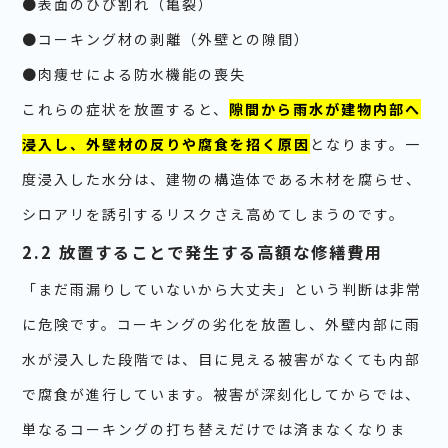
●表面のひび割れ（亀裂）
●コーキング材の剥離（外壁との隙間）
●肉痩せによる防水機能の喪失
これらの症状を放置すると、
隙間から雨水が建物内部へ
浸入し、外壁材の反りや腐食を招く原因
となります。一
度浸入した水分は、建物の構造体である木材を腐らせ、
シロアリを誘引するリスクさえ高めてしまうのです。
2.2 放置することで発生する高額な修繕費用
「まだ雨漏りしていないから大丈夫」という判断は非常
に危険です。コーキングの劣化を放置し、外壁内部に雨
水が浸入した段階では、目に見える被害がなくても内部
で腐食が進行しています。被害が深刻化してからでは、
単なるコーキングの打ち替えだけでは済まなくなりま