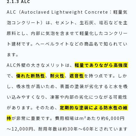
2.1.3 ALC
ALC（Autoclaved Lightweight Concrete：軽量気
泡コンクリート）は、セメント、生石灰、珪石などを主
原料とし、内部に気泡を含ませて軽量化したコンクリー
ト建材です。へーベルライトなどの商品名で知られてい
ます。
ALC外壁の大きなメリットは、
軽量でありながら高強度
で、
優れた断熱性
、
耐火性
、
遮音性
を持つ点です。しか
し、吸水性が高いため、表面の塗装が劣化すると水を吸
い込みやすくなり、凍害や内部の劣化につながる可能性
があります。そのため、
定期的な塗装による防水性の維
持
が非常に重要です。費用相場はm²あたり約6,000円
～12,000円、耐用年数は約30年～60年とされています