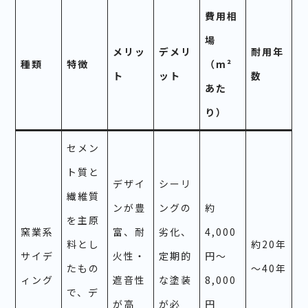
費用相
場
メリッ
デメリ
耐用年
種類
特徴
（m²
ト
ット
数
あた
り）
セメン
ト質と
デザイ
シーリ
繊維質
ンが豊
ングの
約
を主原
窯業系
富、耐
劣化、
4,000
料とし
約20年
サイデ
火性・
定期的
円～
たもの
～40年
ィング
遮音性
な塗装
8,000
で、デ
が高
が必
円