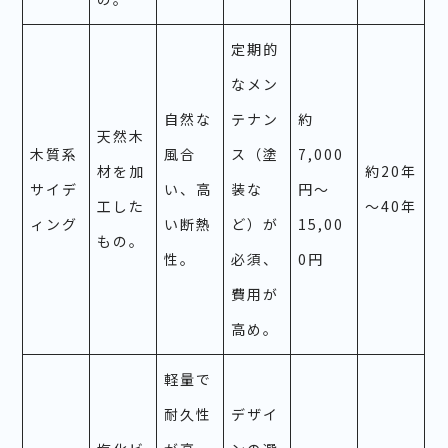
定期的
なメン
自然な
テナン
約
天然木
木質系
風合
ス（塗
7,000
材を加
約20年
サイデ
い、高
装な
円～
工した
～40年
ィング
い断熱
ど）が
15,00
もの。
性。
必須、
0円
費用が
高め。
軽量で
耐久性
デザイ