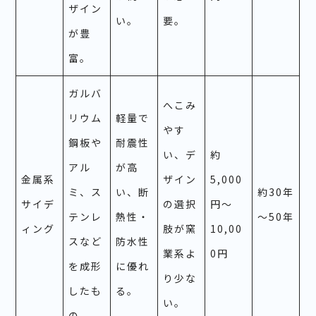
ザイン
い。
要。
が豊
富。
ガルバ
へこみ
リウム
軽量で
やす
鋼板や
耐震性
い、デ
約
アル
が高
金属系
ザイン
5,000
ミ、ス
い、断
約30年
サイデ
の選択
円～
テンレ
熱性・
～50年
ィング
肢が窯
10,00
スなど
防水性
業系よ
0円
を成形
に優れ
り少な
したも
る。
い。
の。