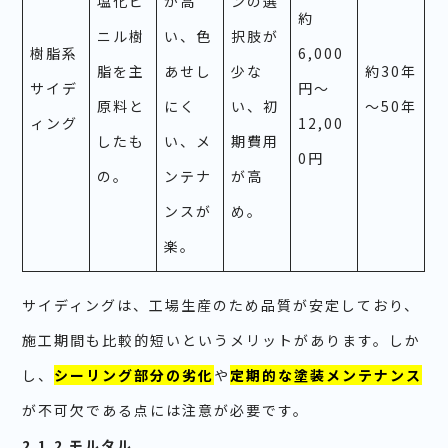
塩化ビ
が高
ンの選
約
ニル樹
い、色
択肢が
樹脂系
6,000
脂を主
あせし
少な
約30年
サイデ
円～
原料と
にく
い、初
～50年
ィング
12,00
したも
い、メ
期費用
0円
の。
ンテナ
が高
ンスが
め。
楽。
サイディングは、工場生産のため品質が安定しており、
施工期間も比較的短いというメリットがあります。しか
し、
シーリング部分の劣化
や
定期的な塗装メンテナンス
が不可欠である点には注意が必要です。
2.1.2 モルタル