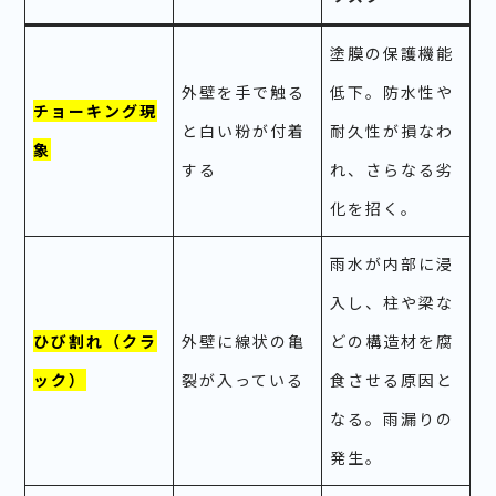
塗膜の保護機能
外壁を手で触る
低下。防水性や
チョーキング現
と白い粉が付着
耐久性が損なわ
象
する
れ、さらなる劣
化を招く。
雨水が内部に浸
入し、柱や梁な
ひび割れ（クラ
外壁に線状の亀
どの構造材を腐
ック）
裂が入っている
食させる原因と
なる。雨漏りの
発生。