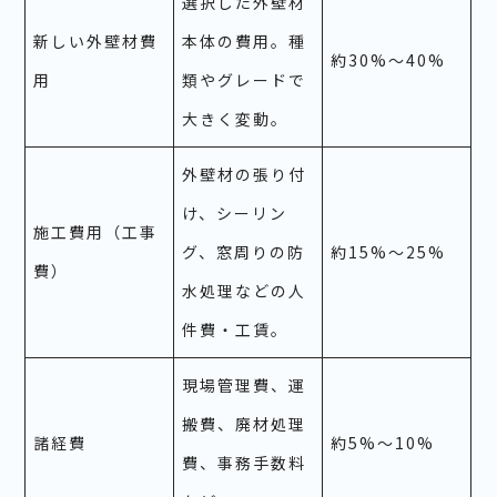
選択した外壁材
新しい外壁材費
本体の費用。種
約30%～40%
用
類やグレードで
大きく変動。
外壁材の張り付
け、シーリン
施工費用（工事
グ、窓周りの防
約15%～25%
費）
水処理などの人
件費・工賃。
現場管理費、運
搬費、廃材処理
諸経費
約5%～10%
費、事務手数料