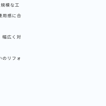
大規模な工
費用感に合
、幅広く対
いのリフォ